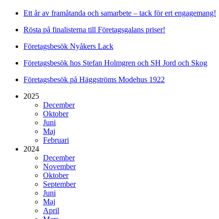
Ett år av framåtanda och samarbete – tack för ert engagemang!
Rösta på finalisterna till Företagsgalans priser!
Företagsbesök Nyåkers Lack
Företagsbesök hos Stefan Holmgren och SH Jord och Skog
Företagsbesök på Häggströms Modehus 1922
2025
December
Oktober
Juni
Maj
Februari
2024
December
November
Oktober
September
Juni
Maj
April