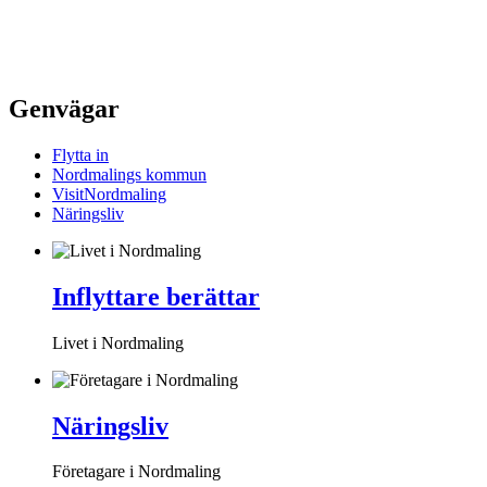
Genvägar
Flytta in
Nordmalings kommun
VisitNordmaling
Näringsliv
Inflyttare berättar
Livet i Nordmaling
Näringsliv
Företagare i Nordmaling